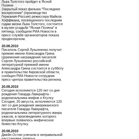
Льва Толстого пройдет в Ясной
Поляне
Закрытый показ фильма "Последнее
воскресение" (производство
Германия-Россия) режиссера Майкла
Хоффмана, посвященного последним
годам жизни Льва Толстого, состоится
в музее-усадьбе "Ясная Поляна" в
пятницу, сообщили РИА Новости в
пресс-службе организаторов показа
продюсерском.
20.08.2010
Писатель Сергей Лукьяненко получит
премию имени Александра Грина
Церемония награждения писателя
Сергея Лукьяненко российской
литературной премией имени
Александра Грина состоится в субботу
в правительстве Кировской области,
сообщил РИА Новости сотрудник
пресс-центра правительства региона.
20.08.2010
Сегодня исполняется 120 лет со дня
рождения Говарда Лавкрафта -
родоначальника мифов о Ктулху
Сегодня, 20 августа, исполняется 120
лет со дня рождения американского
писателя Говарда Лавкрафта,
родоначальника литературного жанра
ужасов, в произведениях которого
впервые появилось мифическое
божество Ктулху.
20.08.2010
Джейн Остин уличили в неправильной
расстановке запятых