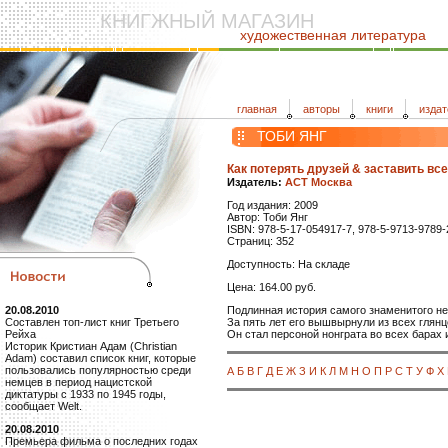
КНИГЖНЫЙ МАГАЗИН
художественная литература
главная
авторы
книги
издат
ТОБИ ЯНГ
Как потерять друзей & заставить вс
Издатель:
АСТ Москва
Год издания: 2009
Автор: Тоби Янг
ISBN: 978-5-17-054917-7, 978-5-9713-9789-
Страниц: 352
Доступность: На складе
Цена: 164.00 руб.
Подлинная история самого знаменитого н
20.08.2010
За пять лет его вышвырнули из всех глянц
Составлен топ-лист книг Третьего
Он стал персоной нонграта во всех барах и
Рейха
Историк Кристиан Адам (Christian
Adam) составил список книг, которые
пользовались популярностью среди
А
Б
В
Г
Д
Е
Ж
З
И
К
Л
М
Н
О
П
Р
С
Т
У
Ф
Х
немцев в период нацистской
диктатуры с 1933 по 1945 годы,
сообщает Welt.
20.08.2010
Премьера фильма о последних годах