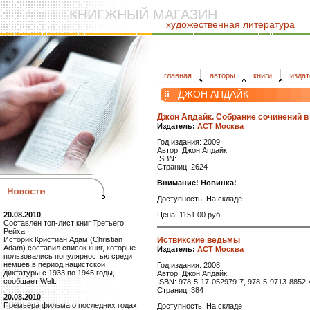
КНИГЖНЫЙ МАГАЗИН
художественная литература
главная
авторы
книги
издат
ДЖОН АПДАЙК
Джон Апдайк. Собрание сочинений в 
Издатель:
АСТ Москва
Год издания: 2009
Автор: Джон Апдайк
ISBN:
Страниц: 2624
Внимание! Новинка!
Доступность: На складе
Цена: 1151.00 руб.
20.08.2010
Составлен топ-лист книг Третьего
Рейха
Иствикские ведьмы
Историк Кристиан Адам (Christian
Adam) составил список книг, которые
Издатель:
АСТ Москва
пользовались популярностью среди
немцев в период нацистской
Год издания: 2008
диктатуры с 1933 по 1945 годы,
Автор: Джон Апдайк
сообщает Welt.
ISBN: 978-5-17-052979-7, 978-5-9713-8852-
Страниц: 384
20.08.2010
Премьера фильма о последних годах
Доступность: На складе