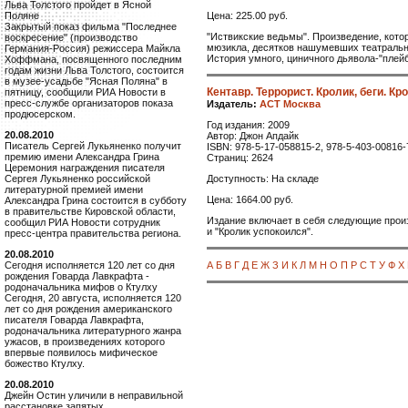
Льва Толстого пройдет в Ясной
Цена: 225.00 руб.
Поляне
Закрытый показ фильма "Последнее
"Иствикские ведьмы". Произведение, кото
воскресение" (производство
мюзикла, десятков нашумевших театральн
Германия-Россия) режиссера Майкла
История умного, циничного дьявола-"плейбо
Хоффмана, посвященного последним
годам жизни Льва Толстого, состоится
в музее-усадьбе "Ясная Поляна" в
Кентавр. Террорист. Кролик, беги. Кр
пятницу, сообщили РИА Новости в
пресс-службе организаторов показа
Издатель:
АСТ Москва
продюсерском.
Год издания: 2009
20.08.2010
Автор: Джон Апдайк
Писатель Сергей Лукьяненко получит
ISBN: 978-5-17-058815-2, 978-5-403-00816-
премию имени Александра Грина
Страниц: 2624
Церемония награждения писателя
Доступность: На складе
Сергея Лукьяненко российской
литературной премией имени
Цена: 1664.00 руб.
Александра Грина состоится в субботу
в правительстве Кировской области,
Издание включает в себя следующие произве
сообщил РИА Новости сотрудник
и "Кролик успокоился".
пресс-центра правительства региона.
20.08.2010
А
Б
В
Г
Д
Е
Ж
З
И
К
Л
М
Н
О
П
Р
С
Т
У
Ф
Х
Сегодня исполняется 120 лет со дня
рождения Говарда Лавкрафта -
родоначальника мифов о Ктулху
Сегодня, 20 августа, исполняется 120
лет со дня рождения американского
писателя Говарда Лавкрафта,
родоначальника литературного жанра
ужасов, в произведениях которого
впервые появилось мифическое
божество Ктулху.
20.08.2010
Джейн Остин уличили в неправильной
расстановке запятых