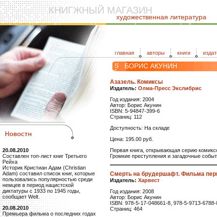
КНИГЖНЫЙ МАГАЗИН
художественная литература
главная
авторы
книги
издат
БОРИС АКУНИН
Азазель. Комиксы
Издатель:
Олма-Пресс Экслибрис
Год издания: 2004
Автор: Борис Акунин
ISBN: 5-94847-399-6
Страниц: 112
Доступность: На складе
Цена: 195.00 руб.
Первая книга, открывающая серию комикс
20.08.2010
Громкие преступления и загадочные событи
Составлен топ-лист книг Третьего
Рейха
Историк Кристиан Адам (Christian
Смерть на брудершафт. Фильма пер
Adam) составил список книг, которые
пользовались популярностью среди
Издатель:
Харвест
немцев в период нацистской
диктатуры с 1933 по 1945 годы,
Год издания: 2008
сообщает Welt.
Автор: Борис Акунин
ISBN: 978-5-17-048661-8, 978-5-9713-6788-
20.08.2010
Страниц: 464
Премьера фильма о последних годах