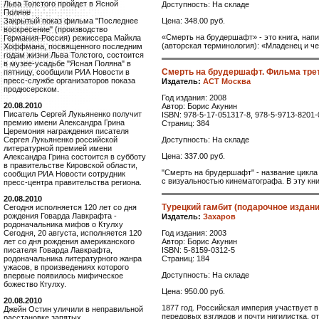
Льва Толстого пройдет в Ясной
Доступность: На складе
Поляне
Цена: 348.00 руб.
Закрытый показ фильма "Последнее
воскресение" (производство
«Смерть на брудершафт» - это книга, на
Германия-Россия) режиссера Майкла
(авторская терминология): «Младенец и че
Хоффмана, посвященного последним
годам жизни Льва Толстого, состоится
в музее-усадьбе "Ясная Поляна" в
Смерть на брудершафт. Фильма тре
пятницу, сообщили РИА Новости в
пресс-службе организаторов показа
Издатель:
АСТ Москва
продюсерском.
Год издания: 2008
20.08.2010
Автор: Борис Акунин
Писатель Сергей Лукьяненко получит
ISBN: 978-5-17-051317-8, 978-5-9713-8201-
премию имени Александра Грина
Страниц: 384
Церемония награждения писателя
Доступность: На складе
Сергея Лукьяненко российской
литературной премией имени
Цена: 337.00 руб.
Александра Грина состоится в субботу
в правительстве Кировской области,
"Смерть на брудершафт" - название цикла
сообщил РИА Новости сотрудник
с визуальностью кинематографа. В эту кни
пресс-центра правительства региона.
20.08.2010
Турецкий гамбит (подарочное издани
Сегодня исполняется 120 лет со дня
рождения Говарда Лавкрафта -
Издатель:
Захаров
родоначальника мифов о Ктулху
Год издания: 2003
Сегодня, 20 августа, исполняется 120
Автор: Борис Акунин
лет со дня рождения американского
ISBN: 5-8159-0312-5
писателя Говарда Лавкрафта,
Страниц: 184
родоначальника литературного жанра
ужасов, в произведениях которого
Доступность: На складе
впервые появилось мифическое
божество Ктулху.
Цена: 950.00 руб.
20.08.2010
1877 год. Российская империя участвует 
Джейн Остин уличили в неправильной
передовых взглядов и почти нигилистка, о
расстановке запятых