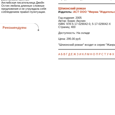
Английская писательница Джейн
Остин любила длинные сложные
Шпионский роман
предложения и не утруждала себя
Издатель:
АСТ ООО "Фирма "Издательс
соблюдением правил пунктуации.
Год издания: 2005
Автор: Борис Акунин
ISBN: 978-5-17-029042-0, 5-17-029042-X
Страниц: 400
Доступность: На складе
Цена: 295.00 руб.
"Шпионский роман" входит в серию "Жанры
А
Б
В
Г
Д
Е
Ж
З
И
К
Л
М
Н
О
П
Р
С
Т
У
Ф
Х